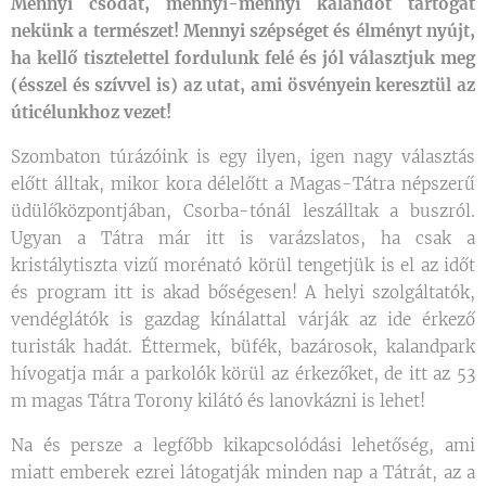
Mennyi csodát, mennyi-mennyi kalandot tartogat
nekünk a természet! Mennyi szépséget és élményt nyújt,
ha kellő tisztelettel fordulunk felé és jól választjuk meg
(ésszel és szívvel is) az utat, ami ösvényein keresztül az
úticélunkhoz vezet!
Szombaton túrázóink is egy ilyen, igen nagy választás
előtt álltak, mikor kora délelőtt a Magas-Tátra népszerű
üdülőközpontjában, Csorba-tónál leszálltak a buszról.
Ugyan a Tátra már itt is varázslatos, ha csak a
kristálytiszta vizű morénató körül tengetjük is el az időt
és program itt is akad bőségesen! A helyi szolgáltatók,
vendéglátók is gazdag kínálattal várják az ide érkező
turisták hadát. Éttermek, büfék, bazárosok, kalandpark
hívogatja már a parkolók körül az érkezőket, de itt az 53
m magas Tátra Torony kilátó és lanovkázni is lehet!
Na és persze a legfőbb kikapcsolódási lehetőség, ami
miatt emberek ezrei látogatják minden nap a Tátrát, az a