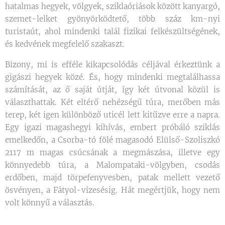
hatalmas hegyek, völgyek, sziklaóriások között kanyargó,
szemet-lelket gyönyörködtető, több száz km-nyi
turistaút, ahol mindenki talál fizikai felkészültségének,
és kedvének megfelelő szakaszt.
Bizony, mi is efféle kikapcsolódás céljával érkeztünk a
gigászi hegyek közé. És, hogy mindenki megtalálhassa
számítását, az ő saját útját, így két útvonal közül is
választhattak. Két eltérő nehézségű túra, merőben más
terep, két igen különböző uticél lett kitűzve erre a napra.
Egy igazi magashegyi kihívás, embert próbáló sziklás
emelkedőn, a Csorba-tó fölé magasodó Elülső-Szoliszkó
2117 m magas csúcsának a megmászása, illetve egy
könnyedebb túra, a Malompataki-völgyben, csodás
erdőben, majd törpefenyvesben, patak mellett vezető
ösvényen, a Fátyol-vízesésig. Hát megértjük, hogy nem
volt könnyű a választás.