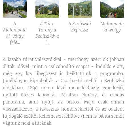
A
A Tátra
A Szoliszkó
Malompata
Malompata
Torony a
Expressz
ki-völgy
ki-völgy
Szoliszkóva
felé...
l...
A lazább túrát választókkal - merthogy azért ők jobban
álltak idővel, mint a csúcshódító csapat - indulás előtt,
még egy kis libegőzést is beiktattunk a programba.
Jónéhányan kipróbálták a Csorba-tó mellől a Szoliszkó
oldalában, 1830 m-en lévő menedékházig emelkedő,
nyitott üléses lanovkát. Páratlan élmény, és csodás
panoráma, amit nyújt, az biztos! Majd csak onnan
visszaérkezve, a tavaszias hőmérséklettől és az odafent
fújdogáló széltől kellemesen lehűlve (nem is bánta senki)
vágtunk neki a túrának.