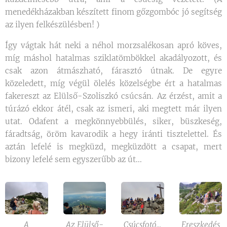
menedékházakban készített finom gőzgombóc jó segítség
az ilyen felkészülésben! )
Így vágtak hát neki a néhol morzsalékosan apró köves,
míg máshol hatalmas sziklatömbökkel akadályozott, és
csak azon átmászható, fárasztó útnak. De egyre
közeledett, míg végül ölelés közelségbe ért a hatalmas
fakereszt az Elülső-Szoliszkó csúcsán. Az érzést, amit a
túrázó ekkor átél, csak az ismeri, aki megtett már ilyen
utat. Odafent a megkönnyebbülés, siker, büszkeség,
fáradtság, öröm kavarodik a hegy iránti tisztelettel. És
aztán lefelé is megküzd, megküzdött a csapat, mert
bizony lefelé sem egyszerűbb az út...
A
Az Elülső-
Csúcsfotó...
Ereszkedés