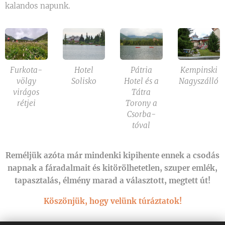
kalandos napunk.
Furkota-
Hotel
Pátria
Kempinski
völgy
Solisko
Hotel és a
Nagyszálló
virágos
Tátra
rétjei
Torony a
Csorba-
tóval
Reméljük azóta már mindenki kipihente ennek a csodás
napnak a fáradalmait és kitörölhetetlen, szuper emlék,
tapasztalás, élmény marad a választott, megtett út!
Köszönjük, hogy velünk túráztatok!