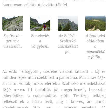
hamarosan sziklás utak váltották fel.
Szoliszkó-
Ereszkedés
Az Elülső-
A Szoliszkó
gerinc a
a
Szoliszkó
oldalában
vízeséstől...
völgyben...
csúcskereszt
a
je...
menedékhá
z fölött...
Az erdő "elfogyott", cserébe viszont kitárult a táj és
minden lépés után szebb lett a panoráma. Már a táv 2/3-
án is túl voltak, mikor elérték a Szoliszkó menedékházat
1830 m-en. Itt tartották jól megérdemelt, hosszabb
pihenőjüket a csúcshódítás előtt. Testileg, lelkileg
felkészültek a hátra lévő, alig 1 km-es, ám annál
küzdelmesebb útra, ami a csúcsig vezetett. (A