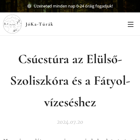
Üzeneted minden nap 0-24 óráig fogadjuk!
JóKa-Túrák
Csúcstúra az Elülső-
Szoliszkóra és a Fátyol-
vízeséshez
2024.07.20