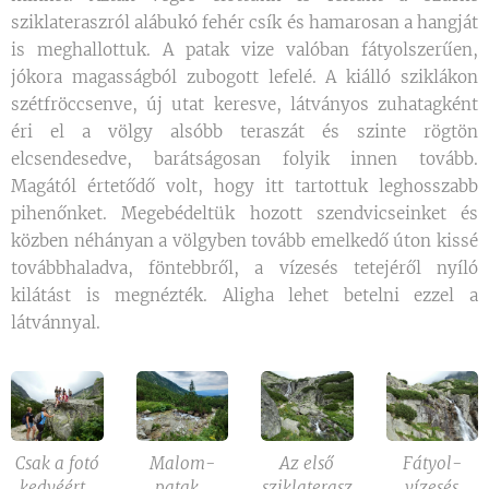
sziklateraszról alábukó fehér csík és hamarosan a hangját
is meghallottuk. A patak vize valóban fátyolszerűen,
jókora magasságból zubogott lefelé. A kiálló sziklákon
szétfröccsenve, új utat keresve, látványos zuhatagként
éri el a völgy alsóbb teraszát és szinte rögtön
elcsendesedve, barátságosan folyik innen tovább.
Magától értetődő volt, hogy itt tartottuk leghosszabb
pihenőnket. Megebédeltük hozott szendvicseinket és
közben néhányan a völgyben tovább emelkedő úton kissé
továbbhaladva, föntebbről, a vízesés tetejéről nyíló
kilátást is megnézték. Aligha lehet betelni ezzel a
látvánnyal.
Csak a fotó
Malom-
Az első
Fátyol-
kedvéért...
patak...
sziklaterasz
vízesés