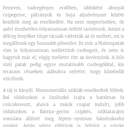
Fenyves, vadregényes erdőben, időnként áfonyát
csipegetve, páfrányok és buja aljnövényzet között
kezdtük meg az emelkedést. Na nem megterhelően, de
azért érezhetően folyamatosan felfelé tartottunk. Amint a
délceg fenyőket törpe társaik váltották az út mellett, mi is
megálltunk egy hosszabb pihenőre. Itt már a Malompatak
vize is folyamatosan mellettünk csobogott, és nem is
hagytuk már el, végig mellette vitt az ösvényünk. A hűs
vizű patak pedig egyre mutatósabb csobogókkal, kis
teraszos részeken alábukva sejtette, hogy közeledik
uticélunk.
A táj is kinyílt. Monumentális sziklák emelkedtek fölénk.
Bal oldalunkon a Szoliszkó (rajta a hatalmas fa
csúcskereszt, ahová a másik csapat indult), jobb
oldalunkon a Bástya-gerinc csipkés, sziklatarajos
vonulata állított meg lépten-nyomon bámészkodni
minket. Aztán végre előttünk is feltűnt a szürke