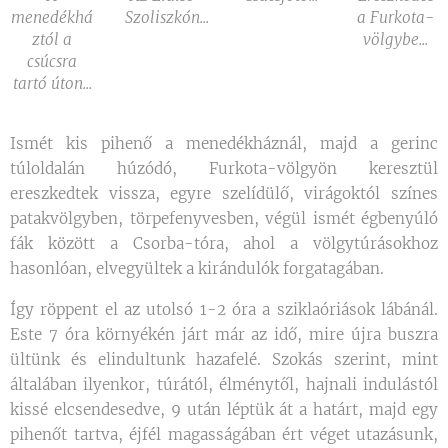
menedékhá
Szoliszkón...
a Furkota-
ztól a
völgybe...
csúcsra
tartó úton...
Ismét kis pihenő a menedékháznál, majd a gerinc
túloldalán húzódó, Furkota-völgyön keresztül
ereszkedtek vissza, egyre szelídülő, virágoktól színes
patakvölgyben, törpefenyvesben, végül ismét égbenyúló
fák között a Csorba-tóra, ahol a völgytúrásokhoz
hasonlóan, elvegyültek a kirándulók forgatagában.
Így röppent el az utolsó 1-2 óra a sziklaóriások lábánál.
Este 7 óra környékén járt már az idő, mire újra buszra
ültünk és elindultunk hazafelé. Szokás szerint, mint
általában ilyenkor, túrától, élménytől, hajnali indulástól
kissé elcsendesedve, 9 után léptük át a határt, majd egy
pihenőt tartva, éjfél magasságában ért véget utazásunk,