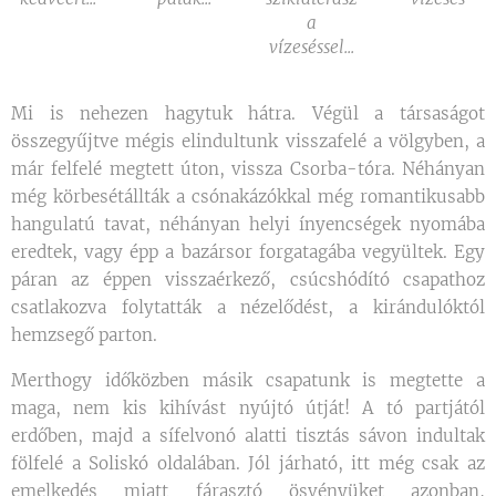
a
vízeséssel...
Mi is nehezen hagytuk hátra. Végül a társaságot
összegyűjtve mégis elindultunk visszafelé a völgyben, a
már felfelé megtett úton, vissza Csorba-tóra. Néhányan
még körbesétállták a csónakázókkal még romantikusabb
hangulatú tavat, néhányan helyi ínyencségek nyomába
eredtek, vagy épp a bazársor forgatagába vegyültek. Egy
páran az éppen visszaérkező, csúcshódító csapathoz
csatlakozva folytatták a nézelődést, a kirándulóktól
hemzsegő parton.
Merthogy időközben másik csapatunk is megtette a
maga, nem kis kihívást nyújtó útját! A tó partjától
erdőben, majd a sífelvonó alatti tisztás sávon indultak
fölfelé a Soliskó oldalában. Jól járható, itt még csak az
emelkedés miatt fárasztó ösvényüket azonban,