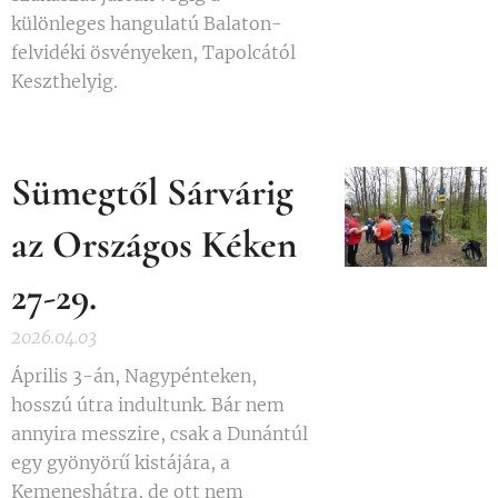
különleges hangulatú Balaton-
felvidéki ösvényeken, Tapolcától
Keszthelyig.
Sümegtől Sárvárig
az Országos Kéken
27-29.
2026.04.03
Április 3-án, Nagypénteken,
hosszú útra indultunk. Bár nem
annyira messzire, csak a Dunántúl
egy gyönyörű kistájára, a
Kemeneshátra, de ott nem