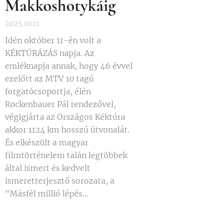
Makkoshotykáig
2025.10.11
Idén október 11-én volt a
KÉKTÚRÁZÁS napja. Az
emléknapja annak, hogy 46 évvel
ezelőtt az MTV 10 tagú
forgatócsoportja, élén
Rockenbauer Pál rendezővel,
végigjárta az Országos Kéktúra
akkor 1124 km hosszú útvonalát.
És elkészült a magyar
filmtörténelem talán legtöbbek
által ismert és kedvelt
ismeretterjesztő sorozata, a
"Másfél millió lépés...