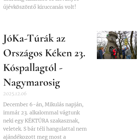
újévköszöntő kiruccanás volt!
JóKa-Túrák az
Országos Kéken 23.
Kóspallagtól -
Nagymarosig
2025.12.06
December 6-án, Mikulás napján,
immár 23. alkalommal vágtunk
neki egy KÉKTÚRA szakasznak,
veletek. S bár téli hangulattal nem
ajándékozott meg most a