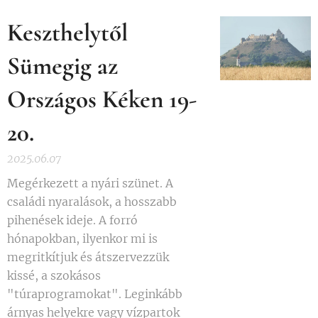
Keszthelytől
Sümegig az
Országos Kéken 19-
20.
2025.06.07
Megérkezett a nyári szünet. A
családi nyaralások, a hosszabb
pihenések ideje. A forró
hónapokban, ilyenkor mi is
megritkítjuk és átszervezzük
kissé, a szokásos
"túraprogramokat". Leginkább
árnyas helyekre vagy vízpartok