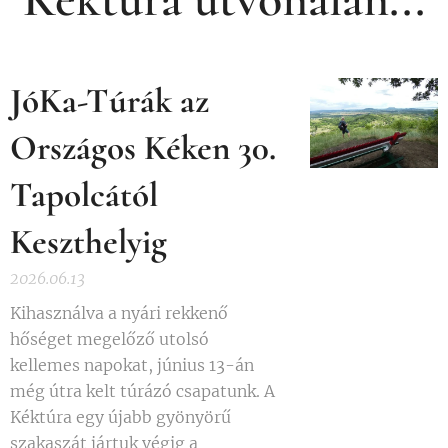
JóKa-Túrák az
Országos Kéken 30.
Tapolcától
Keszthelyig
2026.06.13
Kihasználva a nyári rekkenő
hőséget megelőző utolsó
kellemes napokat, június 13-án
még útra kelt túrázó csapatunk. A
Kéktúra egy újabb gyönyörű
szakaszát jártuk végig a