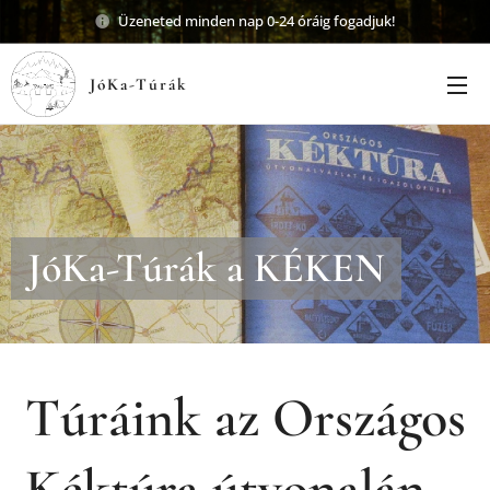
Üzeneted minden nap 0-24 óráig fogadjuk!
JóKa-Túrák
JóKa-Túrák a KÉKEN
Túráink az Országos
Kéktúra útvonalán...