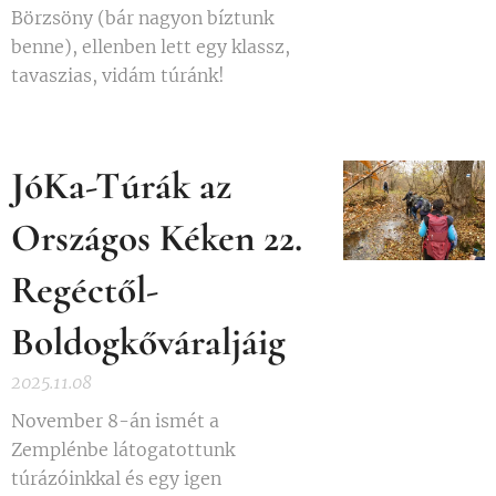
Börzsöny (bár nagyon bíztunk
benne), ellenben lett egy klassz,
tavaszias, vidám túránk!
JóKa-Túrák az
Országos Kéken 22.
Regéctől-
Boldogkőváraljáig
2025.11.08
November 8-án ismét a
Zemplénbe látogatottunk
túrázóinkkal és egy igen