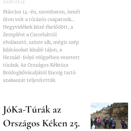
2026.03.14
Március 14-én, szombaton, ismét
úton volt a túrázós csapatunk...
Hegyvidékek közé ékelődött, a
Zemplént a Csereháttól
elválasztó, szinte sík, mégis szép
kilátásokat kínáló tájon, a
Hernád-folyó völgyében vezetett
túránk. Az Országos Kéktúra
Boldogkőváraljától Encsig tartó
szakaszát teljesítettük.
JóKa-Túrák az
Országos Kéken 25.