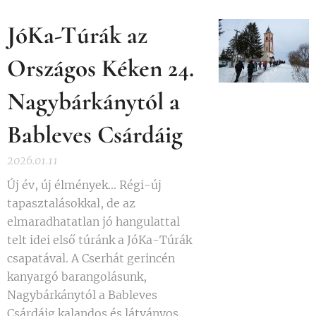
JóKa-Túrák az
Országos Kéken 24.
Nagybárkánytól a
Bableves Csárdáig
2026.01.11
Új év, új élmények... Régi-új
tapasztalásokkal, de az
elmaradhatatlan jó hangulattal
telt idei első túránk a JóKa-Túrák
csapatával. A Cserhát gerincén
kanyargó barangolásunk,
Nagybárkánytól a Bableves
Csárdáig kalandos és látványos