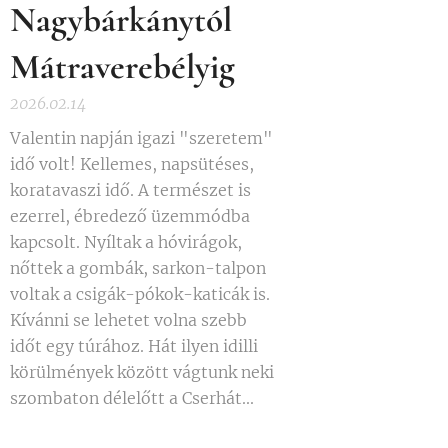
Nagybárkánytól
Mátraverebélyig
2026.02.14
Valentin napján igazi "szeretem"
idő volt! Kellemes, napsütéses,
koratavaszi idő. A természet is
ezerrel, ébredező üzemmódba
kapcsolt. Nyíltak a hóvirágok,
nőttek a gombák, sarkon-talpon
voltak a csigák-pókok-katicák is.
Kívánni se lehetet volna szebb
időt egy túrához. Hát ilyen idilli
körülmények között vágtunk neki
szombaton délelőtt a Cserhát...