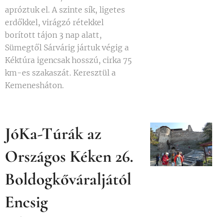
apróztuk el. A szinte sík, ligetes
erdőkkel, virágzó rétekkel
borított tájon 3 nap alatt,
Sümegtől Sárvárig jártuk végig a
Kéktúra igencsak hosszú, cirka 75
km-es szakaszát. Keresztül a
Kemenesháton.
JóKa-Túrák az
Országos Kéken 26.
Boldogkőváraljától
Encsig