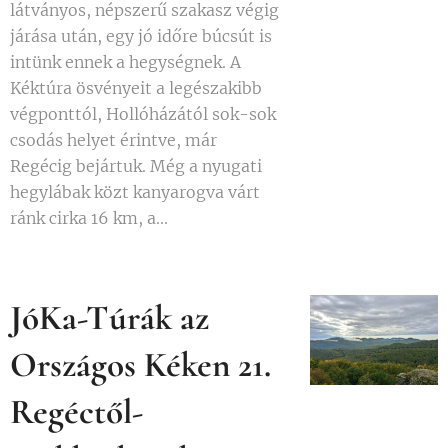
látványos, népszerű szakasz végig
járása után, egy jó időre búcsút is
intünk ennek a hegységnek. A
Kéktúra ösvényeit a legészakibb
végponttól, Hollóházától sok-sok
csodás helyet érintve, már
Regécig bejártuk. Még a nyugati
hegylábak közt kanyarogva várt
ránk cirka 16 km, a...
JóKa-Túrák az
Országos Kéken 21.
Regéctől-