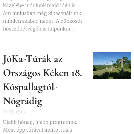
közelébe indulunk majd idén is.
Ám júniusban még kihasználtunk
minden szabad napot. A pünkösdi
hosszúhétvégén is talpunkra...
JóKa-Túrák az
Országos Kéken 18.
Kóspallagtól-
Nógrádig
2025.05.10
Újabb hónap, újabb programok.
Most épp túrával indítottuk a