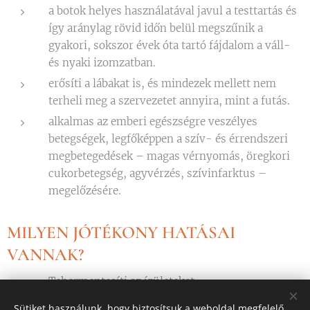
a botok helyes használatával javul a testtartás és
így aránylag rövid időn belül megszűnik a
gyakori, sokszor évek óta tartó fájdalom a váll-
és nyaki izomzatban.
erősíti a lábakat is, és mindezek mellett nem
terheli meg a szervezetet annyira, mint a futás.
alkalmas az emberi egészségre veszélyes
betegségek, legfőképpen a szív- és érrendszeri
megbetegedések – magas vérnyomás, öregkori
cukorbetegség, agyvérzés, szívinfarktus –
megelőzésére.
MILYEN JÓTÉKONY HATÁSAI
VANNAK?
Tehermentesíti az ízületeket
Javítja az állóképességet
Sütiket használunk, hogy biztosítsuk a weboldal megfelelő