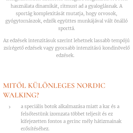
használata dinamikát, ritmust ad a gyaloglásnak. A
sportág komplexitását mutatja, hogy orvosok,
gyógytornászok, edzők együttes munkájával vált önálló
sporttá.
Az edzések intenzitásuk szerint lehetnek lassabb tempójú
zsírégető edzések vagy gyorsabb intenzitású kondinövelő
edzések.
MITŐL KÜLÖNLEGES NORDIC
WALKING?
a speciális botok alkalmazása miatt a kar és a
felsőtestünk izomzata többet teljesít és ez
kifejezetten fontos a gerinc mély hátizmainak
erősítéséhez.