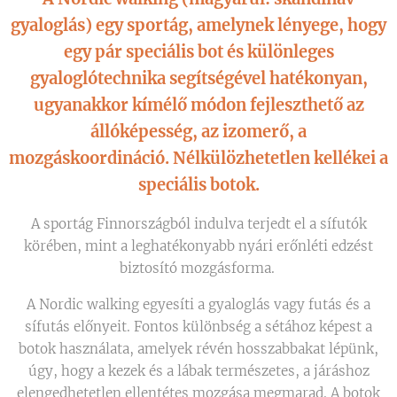
gyaloglás) egy sportág, amelynek lényege, hogy
egy pár speciális bot és különleges
gyaloglótechnika segítségével hatékonyan,
ugyanakkor kímélő módon fejleszthető az
állóképesség, az izomerő, a
mozgáskoordináció. Nélkülözhetetlen kellékei a
speciális botok.
A sportág Finnországból indulva terjedt el a sífutók
körében, mint a leghatékonyabb nyári erőnléti edzést
biztosító mozgásforma.
A Nordic walking egyesíti a gyaloglás vagy futás és a
sífutás előnyeit. Fontos különbség a sétához képest a
botok használata, amelyek révén hosszabbakat lépünk,
úgy, hogy a kezek és a lábak természetes, a járáshoz
elengedhetetlen ellentétes mozgása megmarad. A botok