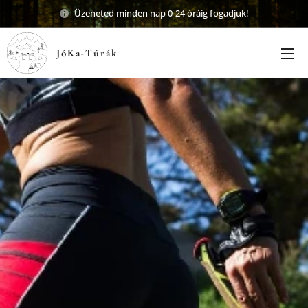
Üzeneted minden nap 0-24 óráig fogadjuk!
JóKa-Túrák