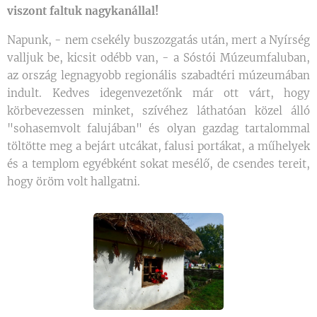
viszont faltuk nagykanállal!
Napunk, - nem csekély buszozgatás után, mert a Nyírség
valljuk be, kicsit odébb van, - a Sóstói Múzeumfaluban,
az ország legnagyobb regionális szabadtéri múzeumában
indult. Kedves idegenvezetőnk már ott várt, hogy
körbevezessen minket, szívéhez láthatóan közel álló
"sohasemvolt falujában" és olyan gazdag tartalommal
töltötte meg a bejárt utcákat, falusi portákat, a műhelyek
és a templom egyébként sokat mesélő, de csendes tereit,
hogy öröm volt hallgatni.