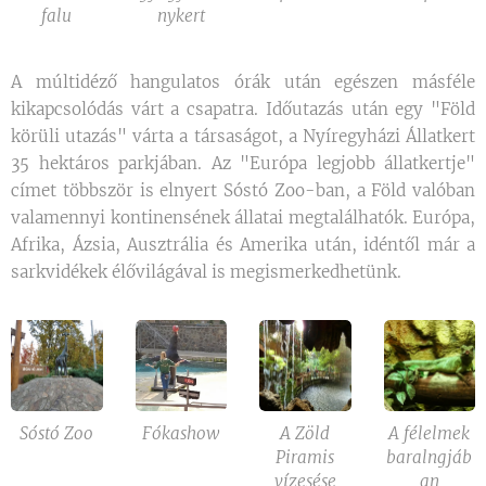
falu
nykert
A múltidéző hangulatos órák után egészen másféle
kikapcsolódás várt a csapatra. Időutazás után egy "Föld
körüli utazás" várta a társaságot, a Nyíregyházi Állatkert
35 hektáros parkjában. Az "Európa legjobb állatkertje"
címet többször is elnyert Sóstó Zoo-ban, a Föld valóban
valamennyi kontinensének állatai megtalálhatók. Európa,
Afrika, Ázsia, Ausztrália és Amerika után, idéntől már a
sarkvidékek élővilágával is megismerkedhetünk.
Sóstó Zoo
Fókashow
A Zöld
A félelmek
Piramis
baralngjáb
vízesése
an