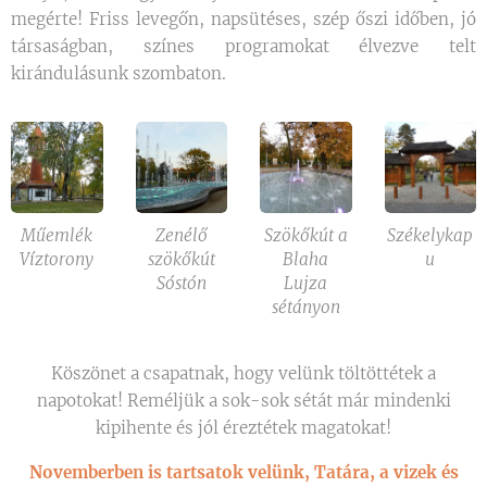
megérte! Friss levegőn, napsütéses, szép őszi időben, jó
társaságban, színes programokat élvezve telt
kirándulásunk szombaton.
Műemlék
Zenélő
Szökőkút a
Székelykap
Víztorony
szökőkút
Blaha
u
Sóstón
Lujza
sétányon
Köszönet a csapatnak, hogy velünk töltöttétek a
napotokat! Reméljük a sok-sok sétát már mindenki
kipihente és jól éreztétek magatokat!
Novemberben is tartsatok velünk, Tatára, a vizek és