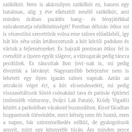
szökőkút. Nem is akármilyen szökőkút ez, hanem egy
hatalmas, alig 3 éve elkészült zenélő szökőkút, ami
minden órában parádés hang- és fényjátékkal
szórakoztatja nézőközönségét! Pontban délután ötkor mi
is részesülni szerettünk volna eme színes előadásból, így
hát kis séta után letáboroztunk a kút körüli padokon és
vártuk a fejleményeket. És hajszál pontosan ötkor fel is
csendült a Queen egyik slágere, a vízsugarak pedig táncra
perdültek. És táncoltak Bon Jovi-nak is, mi pedig
élveztük a látványt. Nagyszerűbb befejezése nem is
lehetett egy ilyen igazán színes napnak. Aztán az
attrakció véget ért, a kút elcsendesedett, mi pedig
visszasétáltunk Sóstó csónakázó tava és patinás épületei
(műemlék víztorony, Svájci Lak Panzió, Krúdy Vigadó)
között a parkolóban várakozó buszunkhoz. Kissé fáradtan
huppantunk üléseinkbe, mert kétség nem fér hozzá, ezen
a napon, bár szintemelkedés nélkül, de gyalogoltunk
annyit, mint egy könnyebb túrán. Ám minden perce