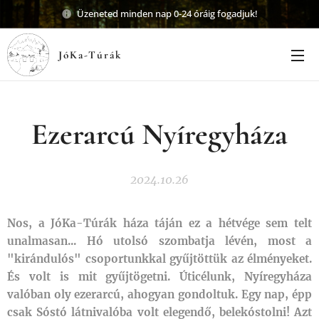
Üzeneted minden nap 0-24 óráig fogadjuk!
JóKa-Túrák
Ezerarcú
Nyíregyháza
2024.10.26
Nos, a JóKa-Túrák háza táján ez a hétvége sem telt
unalmasan... Hó utolsó szombatja lévén, most a
"kirándulós" csoportunkkal gyűjtöttük az élményeket.
És volt is mit gyűjtögetni. Úticélunk, Nyíregyháza
valóban oly ezerarcú, ahogyan gondoltuk. Egy nap, épp
csak Sóstó látnivalóba volt elegendő, belekóstolni! Azt