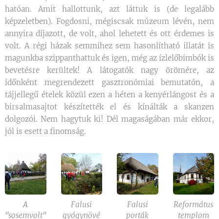
hatóan. Amit hallottunk, azt láttuk is (de legalább
képzeletben). Fogdosni, mégiscsak múzeum lévén, nem
annyira díjazott, de volt, ahol lehetett és ott érdemes is
volt. A régi házak semmihez sem hasonlítható illatát is
magunkba szippanthattuk és igen, még az ízlelőbimbók is
bevetésre kerültek! A látogatók nagy örömére, az
időnként megrendezett gasztronómiai bemutatón, a
tájjellegű ételek közül ezen a héten a kenyérlángost és a
birsalmasajtot készítették el és kínálták a skanzen
dolgozói. Nem hagytuk ki! Dél magaságában már ekkor,
jól is esett a finomság.
A
Falusi
Falusi
Református
"sosemvolt"
gyógynövé
porták
templom