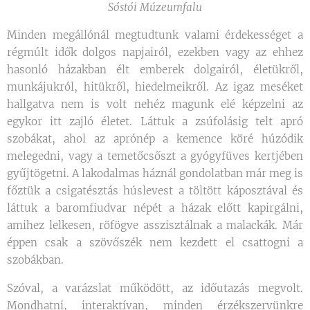
Sóstói Múzeumfalu
Minden megállónál megtudtunk valami érdekességet a
régmúlt idők dolgos napjairól, ezekben vagy az ehhez
hasonló házakban élt emberek dolgairól, életükről,
munkájukról, hitükről, hiedelmeikről. Az igaz meséket
hallgatva nem is volt nehéz magunk elé képzelni az
egykor itt zajló életet. Láttuk a zsúfolásig telt apró
szobákat, ahol az aprónép a kemence köré húzódik
melegedni, vagy a temetőcsőszt a gyógyfüves kertjében
gyűjtögetni. A lakodalmas háznál gondolatban már meg is
főztük a csigatésztás húslevest a töltött káposztával és
láttuk a baromfiudvar népét a házak előtt kapirgálni,
amihez lelkesen, röfögve asszisztálnak a malackák. Már
éppen csak a szövőszék nem kezdett el csattogni a
szobákban.
Szóval, a varázslat működött, az időutazás megvolt.
Mondhatni, interaktívan, minden érzékszervünkre