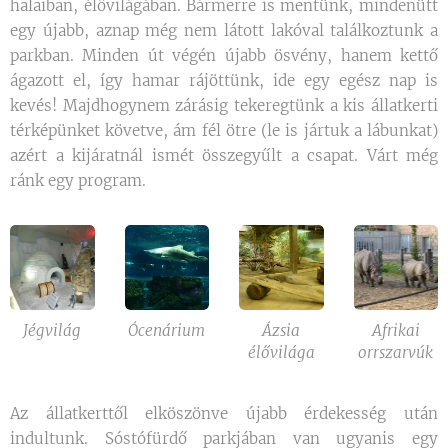
halaiban, élővilágában. Bármerre is mentünk, mindenütt
egy újabb, aznap még nem látott lakóval találkoztunk a
parkban. Minden út végén újabb ösvény, hanem kettő
ágazott el, így hamar rájöttünk, ide egy egész nap is
kevés! Majdhogynem zárásig tekeregtünk a kis állatkerti
térképünket követve, ám fél ötre (le is jártuk a lábunkat)
azért a kijáratnál ismét összegyűlt a csapat. Várt még
ránk egy program.
Jégvilág
Ócenárium
Ázsia
Afrikai
élővilága
orrszarvúk
Az állatkerttől elköszönve újabb érdekesség után
indultunk. Sóstófürdő parkjában van ugyanis egy