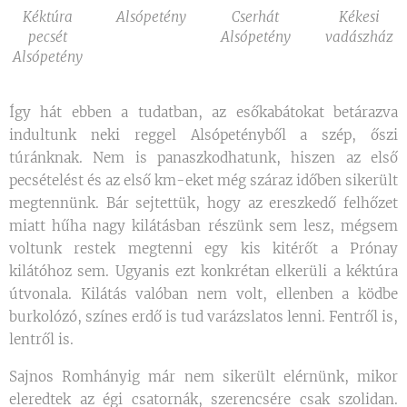
Kéktúra
Alsópetény
Cserhát
Kékesi
pecsét
Alsópetény
vadászház
Alsópetény
Így hát ebben a tudatban, az esőkabátokat betárazva
indultunk neki reggel Alsópetényből a szép, őszi
túránknak. Nem is panaszkodhatunk, hiszen az első
pecsételést és az első km-eket még száraz időben sikerült
megtennünk. Bár sejtettük, hogy az ereszkedő felhőzet
miatt hűha nagy kilátásban részünk sem lesz, mégsem
voltunk restek megtenni egy kis kitérőt a Prónay
kilátóhoz sem. Ugyanis ezt konkrétan elkerüli a kéktúra
útvonala. Kilátás valóban nem volt, ellenben a ködbe
burkolózó, színes erdő is tud varázslatos lenni. Fentről is,
lentről is.
Sajnos Romhányig már nem sikerült elérnünk, mikor
eleredtek az égi csatornák, szerencsére csak szolidan.