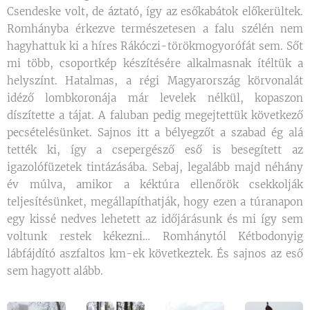
Csendeske volt, de áztató, így az esőkabátok előkerültek.
Romhányba érkezve természetesen a falu szélén nem
hagyhattuk ki a híres Rákóczi-törökmogyorófát sem. Sőt
mi több, csoportkép készítésére alkalmasnak ítéltük a
helyszínt. Hatalmas, a régi Magyarország körvonalát
idéző lombkoronája már levelek nélkül, kopaszon
díszítette a tájat. A faluban pedig megejtettük következő
pecsételésünket. Sajnos itt a bélyegzőt a szabad ég alá
tették ki, így a csepergésző eső is besegített az
igazolófüzetek tintázásába. Sebaj, legalább majd néhány
év múlva, amikor a kéktúra ellenőrök csekkolják
teljesítésünket, megállapíthatják, hogy ezen a túranapon
egy kissé nedves lehetett az időjárásunk és mi így sem
voltunk restek kékezni… Romhánytól Kétbodonyig
lábfájdító aszfaltos km-ek következtek. És sajnos az eső
sem hagyott alább.