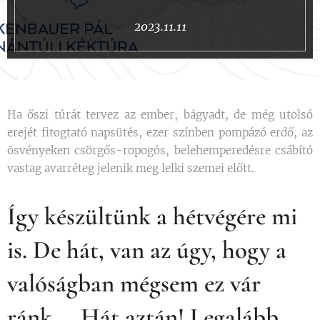
2023.11.11
Ha őszi túrát tervez az ember, bágyadt, de még utolsó
erejét fitogtató napsütés, ezer színben pompázó erdő, az
ösvényeken csörgős-ropogós, belehemperedésre csábító
vastag avarréteg jelenik meg lelki szemei előtt.
Így készültünk a hétvégére mi
is. De hát, van az úgy, hogy a
valóságban mégsem ez vár
ránk…
Hát aztán! Legalább