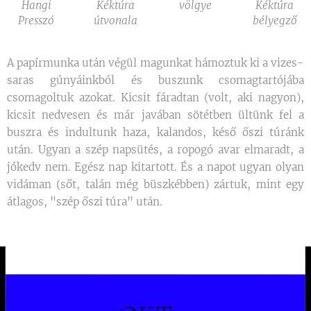
Hangi
Kéktúra
völgye
Kéktúra
Presszó
útvonala
bélyegző
A papírmunka után végül magunkat hámoztuk ki a vizes-
saras gúnyáinkból és buszunk csomagtartójába
csomagoltuk azokat. Kicsit fáradtan (volt, aki nagyon),
kicsit nedvesen és már javában sötétben ültünk fel a
buszra és indultunk haza, kalandos, késő őszi túránk
után. Ugyan a szép napsütés, a ropogó avar elmaradt, a
jókedv nem. Egész nap kitartott. És a napot ugyan olyan
vidáman (sőt, talán még büszkébben) zártuk, mint egy
átlagos, "szép őszi túra" után.