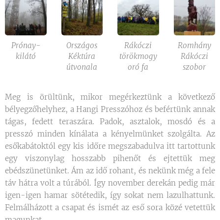
Prónay-
Országos
Rákóczi
Romhány
kilátó
Kéktúra
törökmogy
Rákóczi
útvonala
oró fa
szobor
Meg is örültünk, mikor megérkeztünk a következő
bélyegzőhelyhez, a Hangi Presszóhoz és befértünk annak
tágas, fedett teraszára. Padok, asztalok, mosdó és a
presszó minden kínálata a kényelmünket szolgálta. Az
esőkabátoktól egy kis időre megszabadulva itt tartottunk
egy viszonylag hosszabb pihenőt és ejtettük meg
ebédszünetünket. Ám az idő rohant, és nekünk még a fele
táv hátra volt a túrából. Így november derekán pedig már
igen-igen hamar sötétedik, így sokat nem lazulhattunk.
Felmálházott a csapat és ismét az eső sora közé vetettük
magunkat.