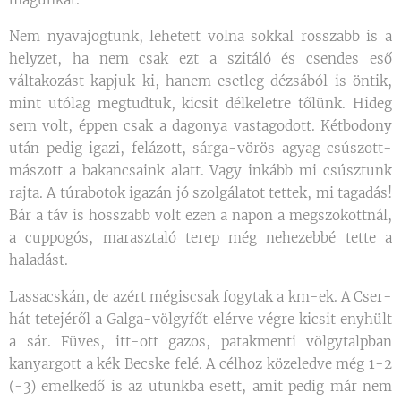
Nem nyavajogtunk, lehetett volna sokkal rosszabb is a
helyzet, ha nem csak ezt a szitáló és csendes eső
váltakozást kapjuk ki, hanem esetleg dézsából is öntik,
mint utólag megtudtuk, kicsit délkeletre tőlünk. Hideg
sem volt, éppen csak a dagonya vastagodott. Kétbodony
után pedig igazi, felázott, sárga-vörös agyag csúszott-
mászott a bakancsaink alatt. Vagy inkább mi csúsztunk
rajta. A túrabotok igazán jó szolgálatot tettek, mi tagadás!
Bár a táv is hosszabb volt ezen a napon a megszokottnál,
a cuppogós, marasztaló terep még nehezebbé tette a
haladást.
Lassacskán, de azért mégiscsak fogytak a km-ek. A Cser-
hát tetejéről a Galga-völgyfőt elérve végre kicsit enyhült
a sár. Füves, itt-ott gazos, patakmenti völgytalpban
kanyargott a kék Becske felé. A célhoz közeledve még 1-2
(-3) emelkedő is az utunkba esett, amit pedig már nem