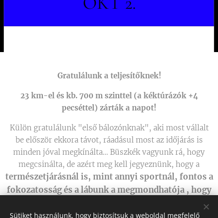
OKT 2.
Gratulálunk a teljesítőknek!
23 km-el és kb. 700 m szinttel (a kéktúrázók +4
pecséttel) zárták a napot!
Külön gratulálunk "első bálozónknak", aki most vállalt
be először ekkora távot, ráadásul most az időjárás is
minden jóval megkínálta… Büszkék vagyunk rá, hogy
megcsinálta, de azért meg kell jegyeznünk, hogy a
természetjárásnál is, mint annyi sportnál, fontos a
fokozatosság és a lábunk a megmondhatója , hogy
legalább ennyire fontos a megfelelő lábbeli!
Sütiket használunk, hogy biztosítsuk a weboldal megfelelő