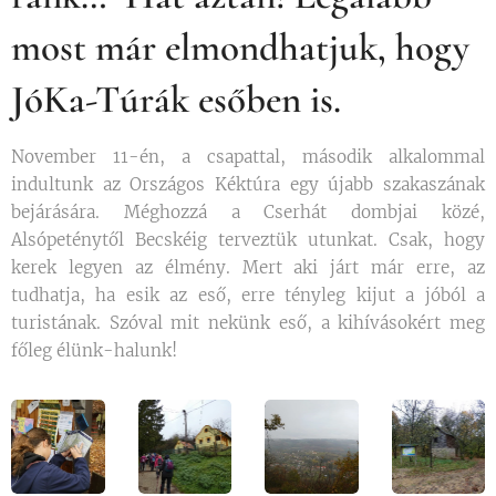
most már elmondhatjuk, hogy
JóKa-Túrák esőben is.
November 11-én, a csapattal, második alkalommal
indultunk az Országos Kéktúra egy újabb szakaszának
bejárására. Méghozzá a Cserhát dombjai közé,
Alsópeténytől Becskéig terveztük utunkat. Csak, hogy
kerek legyen az élmény. Mert aki járt már erre, az
tudhatja, ha esik az eső, erre tényleg kijut a jóból a
turistának. Szóval mit nekünk eső, a kihívásokért meg
főleg élünk-halunk!