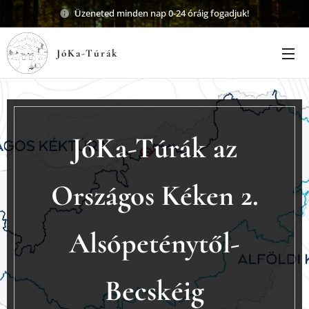
Üzeneted minden nap 0-24 óráig fogadjuk!
JóKa-Túrák
JóKa-Túrák az
Országos Kéken 2.
Alsópeténytől-
Becskéig