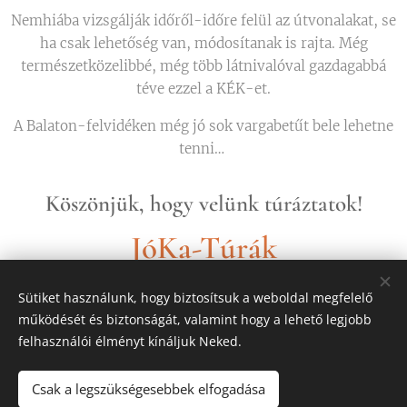
Nemhiába vizsgálják időről-időre felül az útvonalakat, se
ha csak lehetőség van, módosítanak is rajta. Még
természetközelibbé, még több látnivalóval gazdagabbá
téve ezzel a KÉK-et.
A Balaton-felvidéken még jó sok vargabetűt bele lehetne
tenni…
Köszönjük, hogy velünk túráztatok!
JóKa-Túrák
Sütiket használunk, hogy biztosítsuk a weboldal megfelelő
működését és biztonságát, valamint hogy a lehető legjobb
Share
felhasználói élményt kínáljuk Neked.
Csak a legszükségesebbek elfogadása