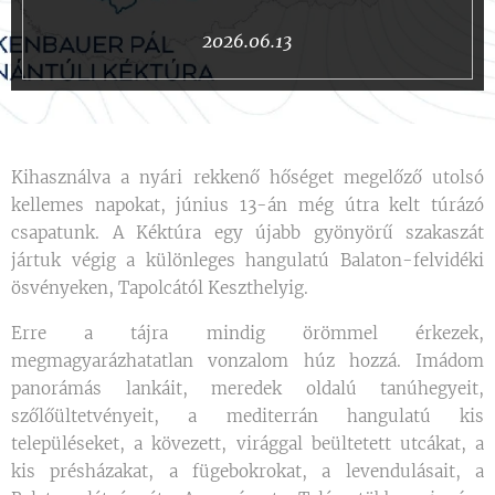
2026.06.13
Kihasználva a nyári rekkenő hőséget megelőző utolsó
kellemes napokat, június 13-án még útra kelt túrázó
csapatunk. A Kéktúra egy újabb gyönyörű szakaszát
jártuk végig a különleges hangulatú Balaton-felvidéki
ösvényeken, Tapolcától Keszthelyig.
Erre a tájra mindig örömmel érkezek,
megmagyarázhatatlan vonzalom húz hozzá. Imádom
panorámás lankáit, meredek oldalú tanúhegyeit,
szőlőültetvényeit, a mediterrán hangulatú kis
településeket, a kövezett, virággal beültetett utcákat, a
kis présházakat, a fügebokrokat, a levendulásait, a