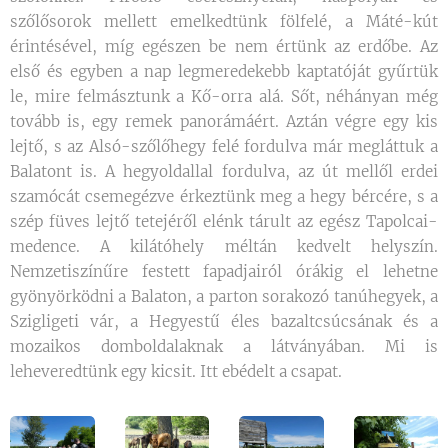
szőlősorok mellett emelkedtünk fölfelé, a Máté-kút
érintésével, míg egészen be nem értünk az erdőbe. Az
első és egyben a nap legmeredekebb kaptatóját gyűrtük
le, mire felmásztunk a Kő-orra alá. Sőt, néhányan még
tovább is, egy remek panorámáért. Aztán végre egy kis
lejtő, s az Alsó-szőlőhegy felé fordulva már megláttuk a
Balatont is. A hegyoldallal fordulva, az út mellől erdei
szamócát csemegézve érkeztünk meg a hegy bércére, s a
szép füves lejtő tetejéről elénk tárult az egész Tapolcai-
medence. A kilátóhely méltán kedvelt helyszín.
Nemzetiszínűre festett fapadjairól órákig el lehetne
gyönyörködni a Balaton, a parton sorakozó tanúhegyek, a
Szigligeti vár, a Hegyestű éles bazaltcsúcsának és a
mozaikos domboldalaknak a látványában. Mi is
leheveredtünk egy kicsit. Itt ebédelt a csapat.