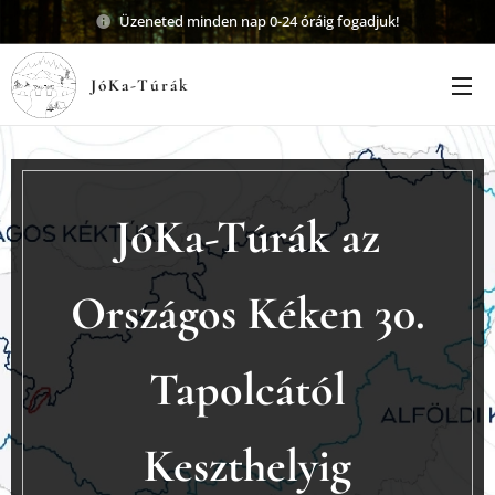
Üzeneted minden nap 0-24 óráig fogadjuk!
JóKa-Túrák
JóKa-Túrák az
Országos Kéken 30.
Tapolcától
Keszthelyig