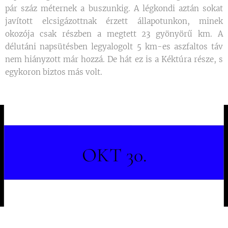
pár száz méternek a buszunkig. A légkondi aztán sokat
javított elcsigázottnak érzett állapotunkon, minek
okozója csak részben a megtett 23 gyönyörű km. A
délutáni napsütésben legyalogolt 5 km-es aszfaltos táv
nem hiányzott már hozzá. De hát ez is a Kéktúra része, s
egykoron biztos más volt.
OKT 30.