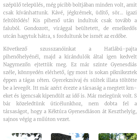
szépülő település, még picibb boltjában minden volt, amit
csak kívánhattunk. Kávé, jégkrémek, üdítő, sör… igazi
feltöltődés! Kis pihenő után indultuk csak tovább a
faluból. Gondozott, virággal beültetett, de emelkedős
utcán hagytuk hátra, s fordultunk be ismét az erdőbe.
Következő szusszanóinkat a Hatlábú-pajta
pihenőhelyénél, majd a kirándulók által igen kedvelt
Nagymezőn ejtettük meg. Ez már szinte Gyenesdiás
széle, könnyedén elérhető, így most is sokan piknikeztek
éppen a tágas réten. Gyerekzsivaj és sültek illata töltötte
be a levegőt. Itt már azért érezte a társaság a megtett km-
eket és igencsak kipendült az idő is. Már melegünk volt. S
bár közeledtünk úticélunkhoz, nem dobta fel a
társaságot, hogy a Kéktúra Gyenesdiáson át Keszthelyig,
sajnos végig a műúton vezet.