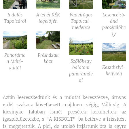
Indulás
A tehénKÉK
Vadvirágos
Lesenceistv
Tapolcáról
legelőjén
Tapolcai-
ánd
medence
pecsételőhe
ly
Panoráma
Présházak
Szőlőhegy
a Máté-
közt
Keszthelyi-
balatoni
kúttól
hegység
panorámáv
al
Aztán leereszkedtünk és a műutat keresztezve, árnyas
erdei szakasz következett majdnem végig, Vállusig. A
kicsinyke faluban ismét pecsétek kerülhettek az
igazolófüzetekbe, s "A KISBOLT"-ba betérve a frissítést
is megejtettük. A pici, de utolsó ittjártunk óta is egyre