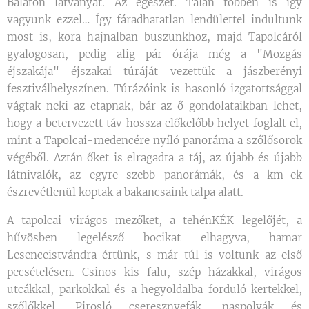
Balaton látványát. Az egészet. Talán többen is így
vagyunk ezzel… Így fáradhatatlan lendülettel indultunk
most is, kora hajnalban buszunkhoz, majd Tapolcáról
gyalogosan, pedig alig pár órája még a "Mozgás
éjszakája" éjszakai túráját vezettük a jászberényi
fesztiválhelyszínen. Túrázóink is hasonló izgatottsággal
vágtak neki az etapnak, bár az ő gondolataikban lehet,
hogy a betervezett táv hossza előkelőbb helyet foglalt el,
mint a Tapolcai-medencére nyíló panoráma a szőlősorok
végéből. Aztán őket is elragadta a táj, az újabb és újabb
látnivalók, az egyre szebb panorámák, és a km-ek
észrevétlenül koptak a bakancsaink talpa alatt.
A tapolcai virágos mezőket, a tehénKÉK legelőjét, a
hűvösben legelésző bocikat elhagyva, hamar
Lesenceistvándra értünk, s már túl is voltunk az első
pecsételésen. Csinos kis falu, szép házakkal, virágos
utcákkal, parkokkal és a hegyoldalba forduló kertekkel,
szőlőkkel. Pirosló cseresznyefák, naspolyák és