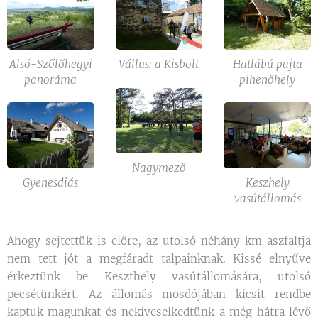
Alsó-Szőlőhegyi
Vállus: a Kisbolt
Hatlábú pajta
panoráma
pihenőhely
Nagymező
Gyenesdiás
Keszhely
vasútállomás
Ahogy sejtettük is előre, az utolsó néhány km aszfaltja
nem tett jót a megfáradt talpainknak. Kissé elnyűve
érkeztünk be Keszthely vasútállomására, utolsó
pecsétünkért. Az állomás mosdójában kicsit rendbe
kaptuk magunkat és nekiveselkedtünk a még hátra lévő