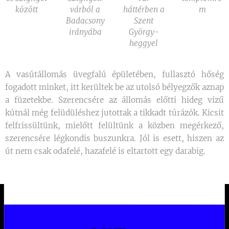
között
várból a
háttérben a
m
Badacsony
Szent
irányába
György-
heggyel
A vasútállomás üvegfalú épületében, fullasztó hőség
fogadott minket, itt kerültek be az utolsó bélyegzők aznap
a füzetekbe. Szerencsére az állomás előtti hideg vizű
kútnál még felüdüléshez jutottak a tikkadt túrázók. Kicsit
felfrissültünk, mielőtt felültünk a közben megérkező,
szerencsére légkondis buszunkra. Jól is esett, hiszen az
út nem csak odafelé, hazafelé is eltartott egy darabig.