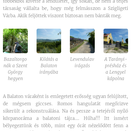
többekből kivette a lendületet, így sokan, de nem a teljes
társaság vállalta be, hogy még felmásszon a Szigligeti
Várba. Akik feljöttek viszont biztosan nem bánták meg.
Bazaltorgo
Kilátás a
Levendulav
A Tarányi-
nák a Szent
Balaton
irágzás
présház és
György
irányába
a Lengyel
hegyen
kápolna
A Balaton váraként is emlegetett erősség ugyan felújított,
de mégsem giccses. Romos hangulatát megőrizve
sikerült a rekonstruálása. Na és persze a tetejéről nyíló
körpanoráma a balatoni tájra.... Hűha!!! Itt ismért
bélyegeztünk és több, mint egy órát nézelődött fenn a