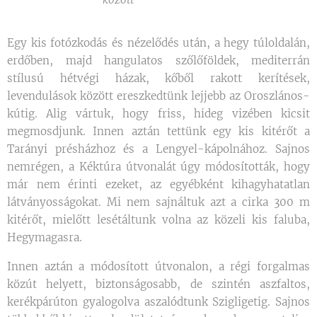
Egy kis fotózkodás és nézelődés után, a hegy túloldalán,
erdőben, majd hangulatos szőlőföldek, mediterrán
stílusú hétvégi házak, kőből rakott kerítések,
levendulások között ereszkedtünk lejjebb az Oroszlános-
kútig. Alig vártuk, hogy friss, hideg vizében kicsit
megmosdjunk. Innen aztán tettünk egy kis kitérőt a
Tarányi présházhoz és a Lengyel-kápolnához. Sajnos
nemrégen, a Kéktúra útvonalát úgy módosították, hogy
már nem érinti ezeket, az egyébként kihagyhatatlan
látványosságokat. Mi nem sajnáltuk azt a cirka 300 m
kitérőt, mielőtt lesétáltunk volna az közeli kis faluba,
Hegymagasra.
Innen aztán a módosított útvonalon, a régi forgalmas
közút helyett, biztonságosabb, de szintén aszfaltos,
kerékpárúton gyalogolva aszalódtunk Szigligetig. Sajnos