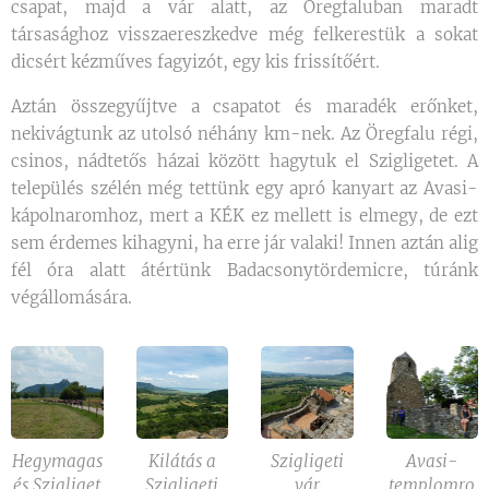
csapat, majd a vár alatt, az Öregfaluban maradt
társasághoz visszaereszkedve még felkerestük a sokat
dicsért kézműves fagyizót, egy kis frissítőért.
Aztán összegyűjtve a csapatot és maradék erőnket,
nekivágtunk az utolsó néhány km-nek. Az Öregfalu régi,
csinos, nádtetős házai között hagytuk el Szigligetet. A
település szélén még tettünk egy apró kanyart az Avasi-
kápolnaromhoz, mert a KÉK ez mellett is elmegy, de ezt
sem érdemes kihagyni, ha erre jár valaki! Innen aztán alig
fél óra alatt átértünk Badacsonytördemicre, túránk
végállomására.
Hegymagas
Kilátás a
Szigligeti
Avasi-
és Szigliget
Szigligeti
vár
templomro