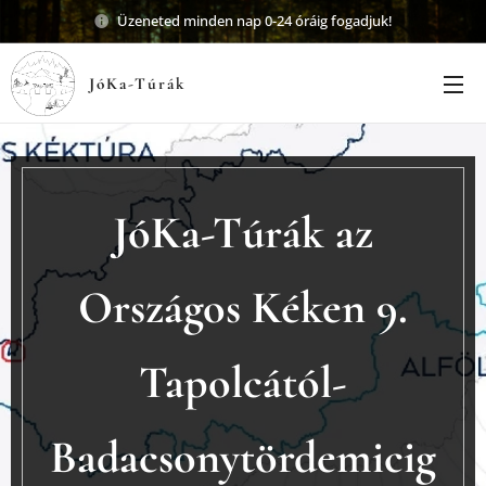
Üzeneted minden nap 0-24 óráig fogadjuk!
JóKa-Túrák
JóKa-Túrák az
Országos Kéken 9.
Tapolcától-
Badacsonytördemicig