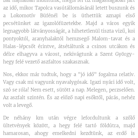
Bár hajnalban indultunk, mégis fél tíz magasságában járt
az idő, mikor Tapolca vasútállomásánál letett buszunk és
a Lokomotív Büfénél be is üthettük aznapi első
pecsétünket az igazolófüzetekbe. Majd a város egyik
legnagyobb látványosságát, a hihetetlenül tiszta vizű, koi
pontyoktól, aranyhalaktól hemzsegő Malom-tavat és a
Halas-lépcsőt érintve, átsétáltunk a csinos utcákon és
délre elhagyva a várost, nekivágtunk a Szent György-
hegy felé vezető aszfaltos szakasznak.
Nos, ekkor már tudtuk, hogy a "jó idő" fogalma relatív.
Vagy csak mi vagyunk nyavalygósak. Igazi nyári idő volt,
szó se róla! Nem esett, sütött a nap. Melegen, perzselően.
Az aszfalt szintén. És az előző napi esőktől, párás, nehéz
volt a levegő.
De néhány km után végre lefordultunk a szőlő
ültetvények között, a hegy felé tartó földútra, majd
hamarosan, ahogy emelkedni kezdtünk, az erdő is