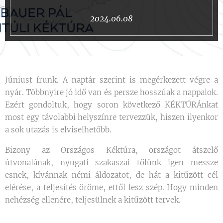
2024.06.08
Júniust írunk. A naptár szerint is megérkezett végre a
nyár. Többnyire jó idő van és persze hosszúak a nappalok.
Ezért gondoltuk, hogy soron következő KÉKTÚRÁnkat
most egy távolabbi helyszínre tervezzük, hiszen ilyenkor
a sok utazás is elviselhetőbb.
Bizony az Országos Kéktúra, országot átszelő
útvonalának, nyugati szakaszai tőlünk igen messze
esnek, kívánnak némi áldozatot, de hát a kitűzött cél
elérése, a teljesítés öröme, ettől lesz szép. Hogy minden
nehézség ellenére, teljesülnek a kitűzött tervek.