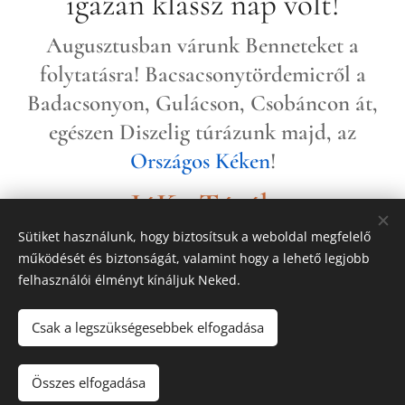
igazán klassz nap volt!
Augusztusban várunk Benneteket a
folytatásra! Bacsacsonytördemicről a
Badacsonyon, Gulácson, Csobáncon át,
egészen Diszelig túrázunk majd, az
Országos Kéken
!
JóKa-Túrák
Sütiket használunk, hogy biztosítsuk a weboldal megfelelő
működését és biztonságát, valamint hogy a lehető legjobb
Share
felhasználói élményt kínáljuk Neked.
Csak a legszükségesebbek elfogadása
© 2024 JóKa-Túrák Minden jog fenntartva
Összes elfogadása
ÁSZF
Adatkezelési tájékoztató
Impresszum
Sütik