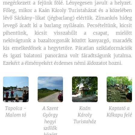
megérkezett a fejünk fölé. Lényegesen javult a helyzet.
Főleg, mikor a Kaán Károly Turistaházat és a közelében
lévő Sárkány-likat (jégbarlang) elértük. Zimankós hideg
levegő áradt ki a barlang nyílásain. Pecsételtünk, kicsit
pihentünk, kicsit visszahűlt a csapat, mielőtt
nekivágtunk a bazaltorgonák között kanyargó, maradék
kis emelkedőnek a hegytetőre. Páratlan sziklaformációk
és igazi balatoni panoráma volt fáradtságunk jutalma.
Ezekért a élményekért érdemes némi áldozatot hozni.
Tapolca -
A Szent
Kaán
Kaptató a
Malom tó
György
Károly
Kőkapu felé
hegyi
Turistaház
szőlők
között