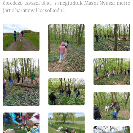
ébredező tavaszi tájat, s megtudtuk Masni Nyuszi merre
járt a barátaival locsolkodni.