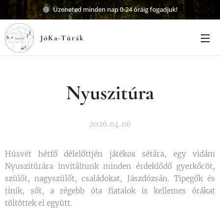
Üzeneted minden nap 0-24 óráig fogadjuk!
JóKa-Túrák
Nyuszitúra
2026.04.06
Húsvét hétfő délelőttjén játékos sétára, egy vidám
Nyuszitúrára invitáltunk minden érdeklődő gyerkőcöt,
szülőt, nagyszülőt, családokat, Jászdózsán. Tipegők és
tinik, sőt, a régebb óta fiatalok is kellemes órákat
töltöttek el együtt.