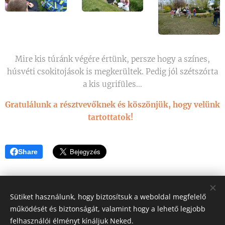
Mire kis túránk végére értünk, persze hogy a színes,
húsvéti csokitojások is megkerültek. Pedig jól szétszórta
a kis ugrifüles...
Gratulálunk a résztvevőknek és köszönjük, hogy velünk
tartottatok!
Share
Sütiket használunk, hogy biztosítsuk a weboldal megfelelő
működését és biztonságát, valamint hogy a lehető legjobb
felhasználói élményt kínáljuk Neked.