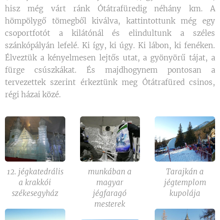
hisz még várt ránk Ótátrafüredig néhány km. A
hömpölygő tömegből kiválva, kattintottunk még egy
csoportfotót a kilátónál és elindultunk a széles
szánkópályán lefelé. Ki így, ki úgy. Ki lábon, ki fenéken.
Élveztük a kényelmesen lejtős utat, a gyönyörű tájat, a
fürge csúszkákat. És majdhogynem pontosan a
tervezettek szerint érkeztünk meg Ótátrafüred csinos,
régi házai közé.
12. jégkatedrális
munkában a
Tarajkán a
a krakkói
magyar
jégtemplom
székesegyház
jégfaragó
kupolája
mesterek