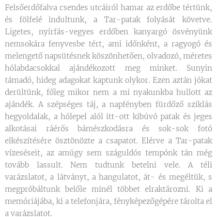
Felsőerdőfalva csendes utcáiról hamar az erdőbe tértünk,
és fölfelé indultunk, a Tar-patak folyását követve.
Ligetes, nyírfás-vegyes erdőben kanyargó ösvényünk
nemsokára fenyvesbe tért, ami időnként, a ragyogó és
melengető napsütésnek köszönhetően, olvadozó, méretes
hólabdacsokkal ajándékozott meg minket. Sunyin
támadó, hideg adagokat kaptunk olykor. Ezen aztán jókat
derültünk, főleg mikor nem a mi nyakunkba hullott az
ajándék. A szépséges táj, a napfényben fürdőző sziklás
hegyoldalak, a hólepel alól itt-ott kibúvó patak és jeges
alkotásai ráérős bámészkodásra és sok-sok fotó
elkészítésére ösztönözte a csapatot. Elérve a Tar-patak
vízeséseit, az amúgy sem száguldós tempónk tán még
tovább lassult. Nem tudtunk betelni vele. A téli
varázslatot, a látványt, a hangulatot, át- és megéltük, s
megpróbáltunk belőle minél többet elraktározni. Ki a
memóriájába, ki a telefonjára, fényképezőgépére tárolta el
a varázslatot.