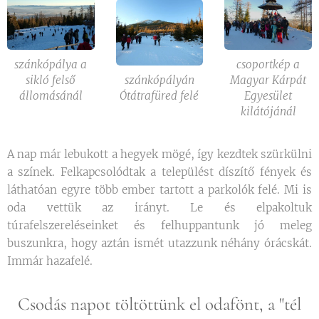
szánkópálya a
csoportkép a
sikló felső
szánkópályán
Magyar Kárpát
állomásánál
Ótátrafüred felé
Egyesület
kilátójánál
A nap már lebukott a hegyek mögé, így kezdtek szürkülni
a színek. Felkapcsolódtak a települést díszítő fények és
láthatóan egyre több ember tartott a parkolók felé. Mi is
oda vettük az irányt. Le és elpakoltuk
túrafelszereléseinket és felhuppantunk jó meleg
buszunkra, hogy aztán ismét utazzunk néhány órácskát.
Immár hazafelé.
Csodás napot töltöttünk el odafönt, a "tél