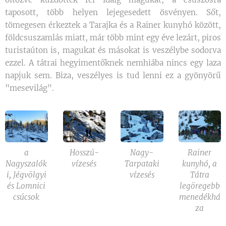
taposott, több helyen lejegesedett ösvényen. Sőt,
tömegesen érkeztek a Tarajka és a Rainer kunyhó között,
földcsuszamlás miatt, már több mint egy éve lezárt, piros
turistaúton is, magukat és másokat is veszélybe sodorva
ezzel. A tátrai hegyimentőknek nemhiába nincs egy laza
napjuk sem. Biza, veszélyes is tud lenni ez a gyönyörű
"mesevilág".
a
Hosszú-
Nagy-
Rainer
Nagyszalók
vízesés
Tarpataki
kunyhó, a
i, Jégvölgyi
vízesés
Tátra
és Lomnici
legöregebb
csúcsok
menedékhá
za