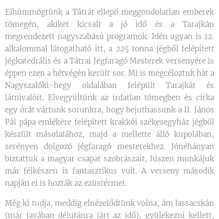
Elhümmögtünk a Tátrát ellepő meggondolatlan emberek
tömegén, akiket kicsalt a jó idő és a Tarajkán
megrendezett nagyszabású programok. Idén ugyan is 12.
alkalommal látogatható itt, a 225 tonna jégből felépített
jégkatedrális és a Tátrai Jégfaragó Mesterek versenyére is
éppen ezen a hétvégén került sor. Mi is megcéloztuk hát a
Nagyszalóki-hegy oldalában felépült Tarajkát és
látnivalóit. Elvegyültünk az irdatlan tömegben és cirka
egy órát vártunk sorunkra, hogy bejuthassunk a II. János
Pál pápa emlékére felépített krakkói székesegyház jégből
készült másolatához, majd a mellette álló kupolában,
serényen dolgozó jégfaragó mesterekhez. Jónéhányan
biztattuk a magyar csapat szobrászait, hiszen munkájuk
már félkészen is fantasztikus volt. A verseny második
napján el is hozták az ezüstérmet.
Még ki tudja, meddig elnézelődtünk volna, ám lassacskán
(már javában délutánra járt az idő), gyülekezni kellett,