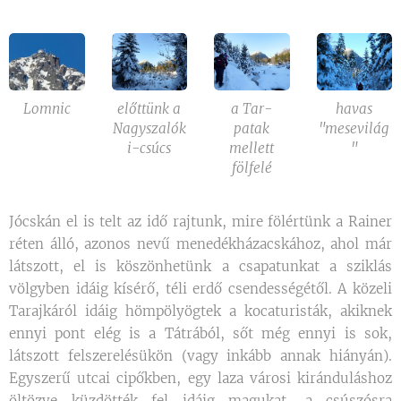
Lomnic
előttünk a
a Tar-
havas
Nagyszalók
patak
"mesevilág
i-csúcs
mellett
"
fölfelé
Jócskán el is telt az idő rajtunk, mire fölértünk a Rainer
réten álló, azonos nevű menedékházacskához, ahol már
látszott, el is köszönhetünk a csapatunkat a sziklás
völgyben idáig kísérő, téli erdő csendességétől. A közeli
Tarajkáról idáig hömpölyögtek a kocaturisták, akiknek
ennyi pont elég is a Tátrából, sőt még ennyi is sok,
látszott felszerelésükön (vagy inkább annak hiányán).
Egyszerű utcai cipőkben, egy laza városi kiránduláshoz
öltözve küzdötték fel idáig magukat, a csúszósra