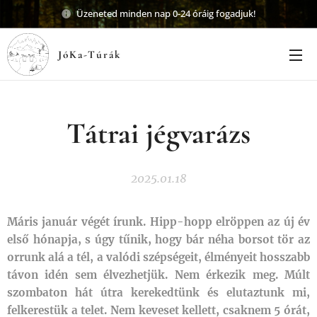
Üzeneted minden nap 0-24 óráig fogadjuk!
JóKa-Túrák
Tátrai jégvarázs
2025.01.18
Máris január végét írunk. Hipp-hopp elröppen az új év
első hónapja, s úgy tűnik, hogy bár néha borsot tör az
orrunk alá a tél, a valódi szépségeit, élményeit hosszabb
távon idén sem élvezhetjük. Nem érkezik meg. Múlt
szombaton hát útra kerekedtünk és elutaztunk mi,
felkerestük a telet. Nem keveset kellett, csaknem 5 órát,