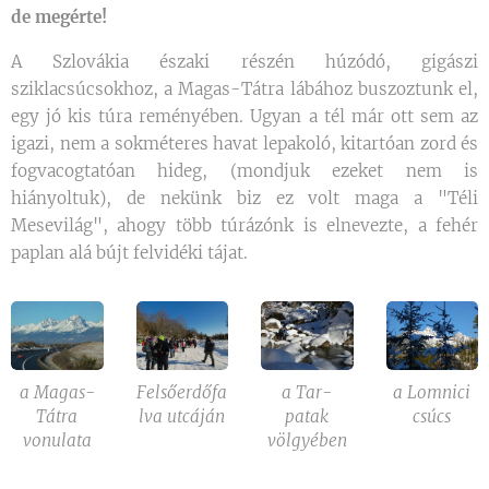
de megérte!
A Szlovákia északi részén húzódó, gigászi
sziklacsúcsokhoz, a Magas-Tátra lábához buszoztunk el,
egy jó kis túra reményében. Ugyan a tél már ott sem az
igazi, nem a sokméteres havat lepakoló, kitartóan zord és
fogvacogtatóan hideg, (mondjuk ezeket nem is
hiányoltuk), de nekünk biz ez volt maga a "Téli
Mesevilág", ahogy több túrázónk is elnevezte, a fehér
paplan alá bújt felvidéki tájat.
a Magas-
Felsőerdőfa
a Tar-
a Lomnici
Tátra
lva utcáján
patak
csúcs
vonulata
völgyében