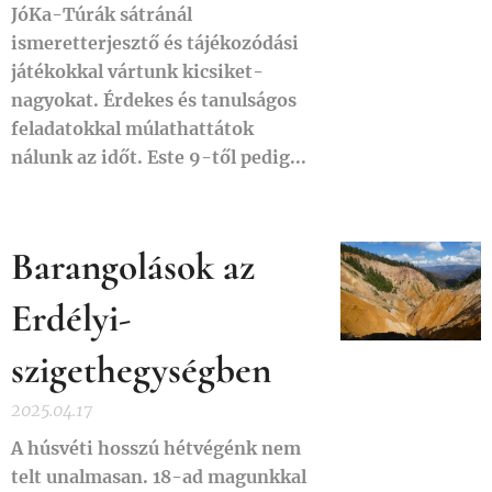
JóKa-Túrák sátránál
ismeretterjesztő és tájékozódási
játékokkal vártunk kicsiket-
nagyokat. Érdekes és tanulságos
feladatokkal múlathattátok
nálunk az időt. Este 9-től pedig...
Barangolások az
Erdélyi-
szigethegységben
2025.04.17
A húsvéti hosszú hétvégénk nem
telt unalmasan. 18-ad magunkkal