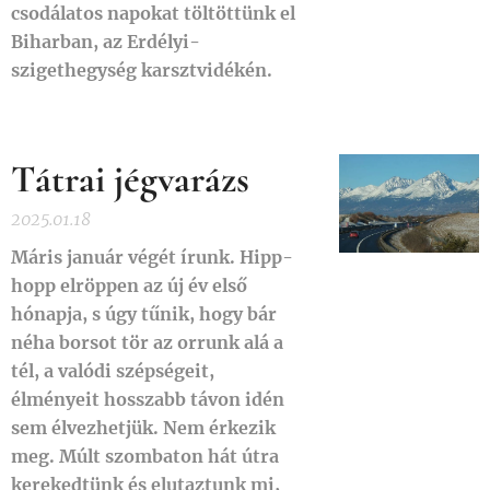
csodálatos napokat töltöttünk el
Biharban, az Erdélyi-
szigethegység karsztvidékén.
Tátrai jégvarázs
2025.01.18
Máris január végét írunk. Hipp-
hopp elröppen az új év első
hónapja, s úgy tűnik, hogy bár
néha borsot tör az orrunk alá a
tél, a valódi szépségeit,
élményeit hosszabb távon idén
sem élvezhetjük. Nem érkezik
meg. Múlt szombaton hát útra
kerekedtünk és elutaztunk mi,