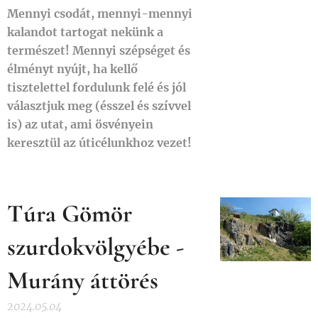
Mennyi csodát, mennyi-mennyi
kalandot tartogat nekünk a
természet! Mennyi szépséget és
élményt nyújt, ha kellő
tisztelettel fordulunk felé és jól
választjuk meg (ésszel és szívvel
is) az utat, ami ösvényein
keresztül az úticélunkhoz vezet!
Túra Gömör
szurdokvölgyébe -
Murány áttörés
2024.05.04