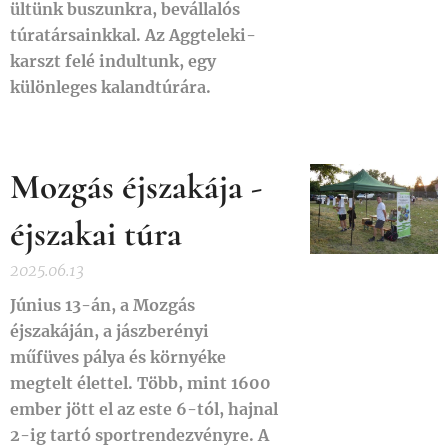
ültünk buszunkra, bevállalós
túratársainkkal. Az Aggteleki-
karszt felé indultunk, egy
különleges kalandtúrára.
Mozgás éjszakája -
éjszakai túra
2025.06.13
Június 13-án, a Mozgás
éjszakáján, a jászberényi
műfüves pálya és környéke
megtelt élettel. Több, mint 1600
ember jött el az este 6-tól, hajnal
2-ig tartó sportrendezvényre. A