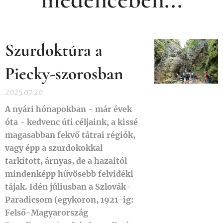
Szurdoktúra a
Piecky-szorosban
2025.07.20
A nyári hónapokban - már évek
óta - kedvenc úti céljaink, a kissé
magasabban fekvő tátrai régiók,
vagy épp a szurdokokkal
tarkított, árnyas, de a hazaitól
mindenképp hűvösebb felvidéki
tájak. Idén júliusban a Szlovák-
Paradicsom (egykoron, 1921-ig:
Felső-Magyarország