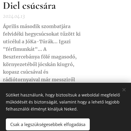
Diel csúcsára
2024.04.13
Április második szombatjára
felvidéki hegycsúcsokat tűzött ki
uticélul a JóKa-Túrák... Igazi
"férfimunkát"... A
Besztercebánya fölé magasodó,
környezetéből jócskán kiugró,
kopasz csúcsával és
rádiótornyaival már messziről
látható, Pansky Diel volt a túránk
célja.
Sütiket használunk, hogy biztosítsuk a weboldal megfelelő
működését és biztonságát, valamint hogy a lehető legjobb
felhasználói élményt kínáljuk Neked.
Újabb bejegyzés
Korábbi bejegyzés
Csak a legszükségesebbek elfogadása