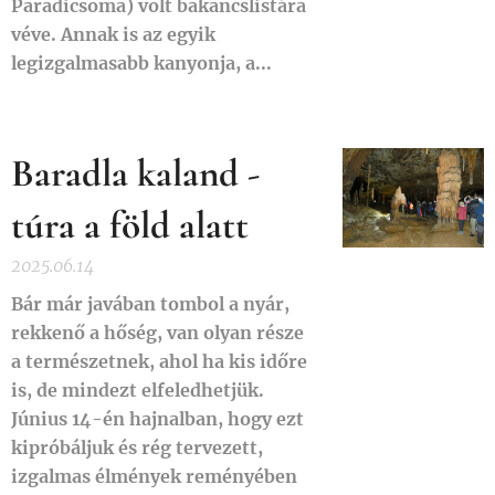
Paradicsoma) volt bakancslistára
véve. Annak is az egyik
legizgalmasabb kanyonja, a...
Baradla kaland -
túra a föld alatt
2025.06.14
Bár már javában tombol a nyár,
rekkenő a hőség, van olyan része
a természetnek, ahol ha kis időre
is, de mindezt elfeledhetjük.
Június 14-én hajnalban, hogy ezt
kipróbáljuk és rég tervezett,
izgalmas élmények reményében