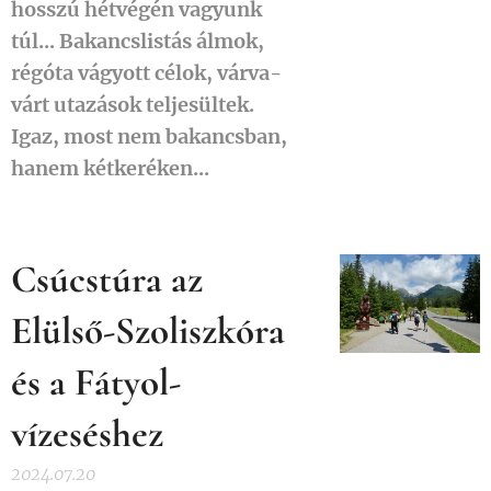
hosszú hétvégén vagyunk
túl... Bakancslistás álmok,
régóta vágyott célok, várva-
várt utazások teljesültek.
Igaz, most nem bakancsban,
hanem kétkeréken...
Csúcstúra az
Elülső-Szoliszkóra
és a Fátyol-
vízeséshez
2024.07.20