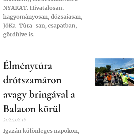
NYARAT. Hivatalosan,
hagyományosan, dózsaiasan,
JóKa-Túra-san, csapatban,
gördülve is.
Élménytúra
drótszamáron
avagy bringával a
Balaton körül
2024.08.16
Igazán különleges napokon,