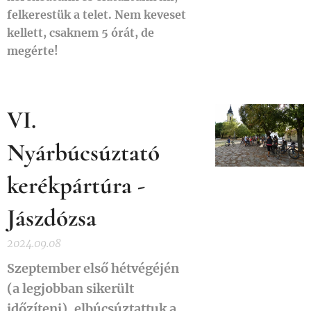
felkerestük a telet. Nem keveset
kellett, csaknem 5 órát, de
megérte!
VI.
Nyárbúcsúztató
kerékpártúra -
Jászdózsa
2024.09.08
Szeptember első hétvégéjén
(a legjobban sikerült
időzíteni), elbúcsúztattuk a