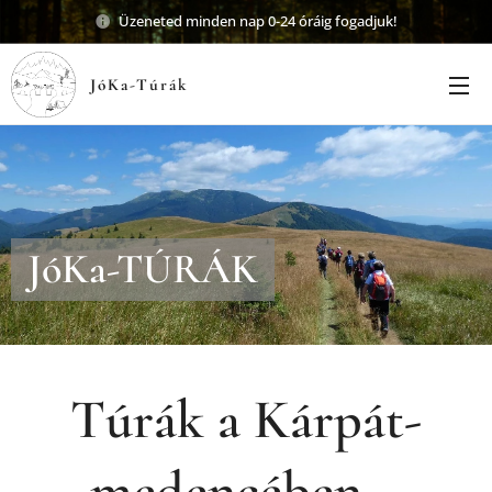
Üzeneted minden nap 0-24 óráig fogadjuk!
JóKa-Túrák
JóKa-TÚRÁK
Túrák a Kárpát-
medencében...